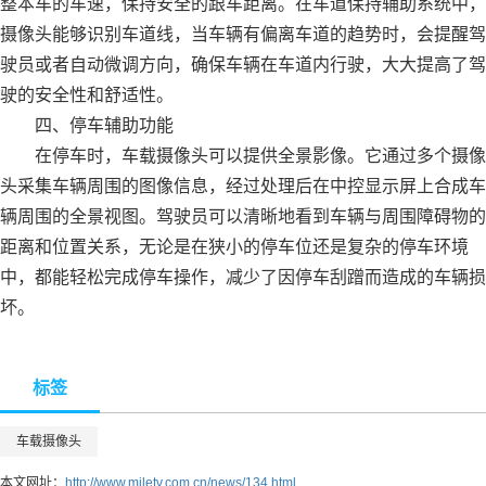
整本车的车速，保持安全的跟车距离。在车道保持辅助系统中，
摄像头能够识别车道线，当车辆有偏离车道的趋势时，会提醒驾
驶员或者自动微调方向，确保车辆在车道内行驶，大大提高了驾
驶的安全性和舒适性。
四、停车辅助功能
在停车时，车载摄像头可以提供全景影像。它通过多个摄像
头采集车辆周围的图像信息，经过处理后在中控显示屏上合成车
辆周围的全景视图。驾驶员可以清晰地看到车辆与周围障碍物的
距离和位置关系，无论是在狭小的停车位还是复杂的停车环境
中，都能轻松完成停车操作，减少了因停车刮蹭而造成的车辆损
坏。
标签
车载摄像头
本文网址：
http://www.miletv.com.cn/news/134.html