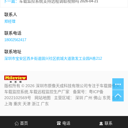
下一篇：
车载监控系统支持远程调取视频吗
2026-04-21
联系人
郑经理
联系电话
18002562417
联系地址
深圳市宝安区西乡街道固兴社区航城大道敦发工业园A栋212
版权所有 © 2026 深圳市原像天成科技有限公司专注于车载摄像头,
车载监控系统,车载远程监控生产厂家 备案号：
粤ICP备
2022102569号
网站地图
主营区域：
深圳
广州
佛山
东莞
北京
上海
重庆
天津
浙江
广东
首页
电话
联系