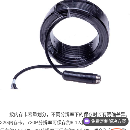
按内存卡容量划分，不同分辨率下的保存时长有明确差异。
免费定制解决方案
32G内存卡，720P分辨率可保存约8-12小时，1080P分辨率可