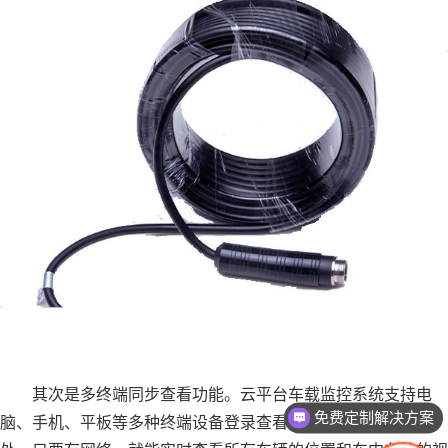
其次是多终端同步查看功能。云平台车载监控系统支持电
免费定制解决方案
脑、手机、平板等多种终端设备登录查看。管理者无论身在何