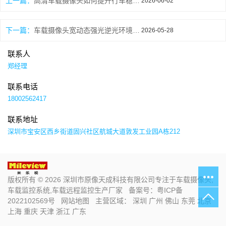
上一篇：
高清车载摄像头如何提升行车稳定性
2026-06-02
下一篇：
车载摄像头宽动态强光逆光环境下依然清晰成像
2026-05-28
联系人
郑经理
联系电话
18002562417
联系地址
深圳市宝安区西乡街道固兴社区航城大道敦发工业园A栋212
版权所有 © 2026 深圳市原像天成科技有限公司专注于车载摄像头,
车载监控系统,车载远程监控生产厂家 备案号：
粤ICP备
2022102569号
网站地图
主营区域：
深圳
广州
佛山
东莞
北京
上海
重庆
天津
浙江
广东